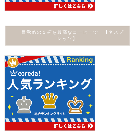
目覚めの１杯を最高なコーヒーで 【ネスプ
レッソ】