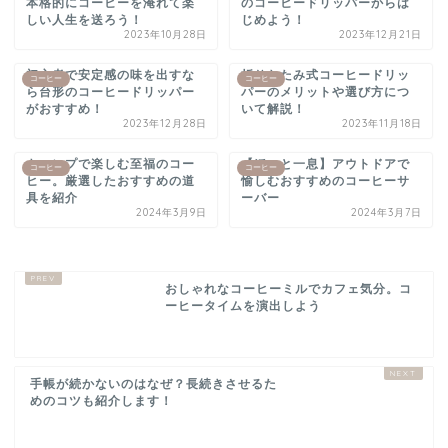
本格的にコーヒーを淹れて楽
のコーヒードリッパーからは
しい人生を送ろう！
じめよう！
2023年10月28日
2023年12月21日
初心者で安定感の味を出すな
折りたたみ式コーヒードリッ
コーヒー
コーヒー
ら台形のコーヒードリッパー
パーのメリットや選び方につ
がおすすめ！
いて解説！
2023年12月28日
2023年11月18日
キャンプで楽しむ至福のコー
【ほっと一息】アウトドアで
コーヒー
コーヒー
ヒー。厳選したおすすめの道
愉しむおすすめのコーヒーサ
具を紹介
ーバー
2024年3月9日
2024年3月7日
おしゃれなコーヒーミルでカフェ気分。コ
ーヒータイムを演出しよう
手帳が続かないのはなぜ？長続きさせるた
めのコツも紹介します！