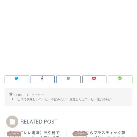
HOME
コーヒー
山頂で美味しいコーヒーを飲みたい！厳選した山コーヒー道具を紹介
RELATED POST
【かっこいい趣味】豆や粉で
初心者ならプラスティック製
コーヒー
コーヒー