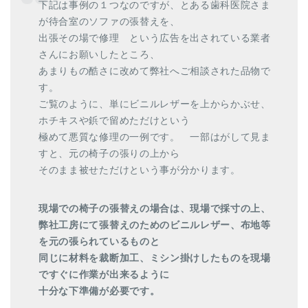
下記は事例の１つなのですが、とある歯科医院さま
が待合室のソファの張替えを、
出張その場で修理 という広告を出されている業者
さんにお願いしたところ、
あまりもの酷さに改めて弊社へご相談された品物で
す。
ご覧のように、単にビニルレザーを上からかぶせ、
ホチキスや鋲で留めただけという
極めて悪質な修理の一例です。 一部はがして見ま
すと、元の椅子の張りの上から
そのまま被せただけという事が分かります。
現場での椅子の張替えの場合は、現場で採寸の上、
弊社工房にて張替えのためのビニルレザー、布地等
を元の張られているものと
同じに材料を裁断加工、ミシン掛けしたものを現場
ですぐに作業が出来るように
十分な下準備が必要です。