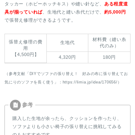
タッカー（ホビーホッチキス）や縫い針など、
ある程度道
具が揃っていれば
、生地代と縫い糸代だけで、
約5,000円
で張替え修理ができるようです。
材料費（縫い糸
張替え修理の費
生地代
代のみ）
用
【4,500円】
4,320円
180円
（参考文献「DIYでソファの張り替え！ 好みの布に張り替えてお
気にりのソファを長く使う」：https://limia.jp/idea/170656/）
購入した生地が余ったら、クッションを作ったり、
ソファよりも小さい椅子の張り替えに挑戦してみる
のもおすすめです。