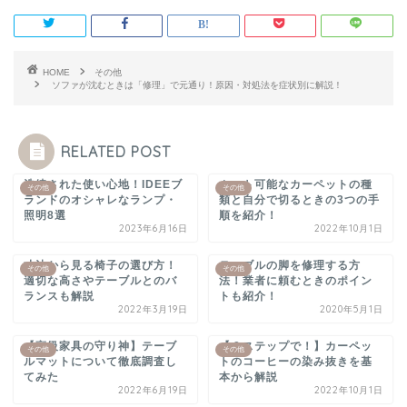
HOME
その他
ソファが沈むときは「修理」で元通り！原因・対処法を症状別に解説！
RELATED POST
洗練された使い心地！IDEEブ
カット可能なカーペットの種
その他
その他
ランドのオシャレなランプ・
類と自分で切るときの3つの手
照明8選
順を紹介！
2023年6月16日
2022年10月1日
寸法から見る椅子の選び方！
テーブルの脚を修理する方
その他
その他
適切な高さやテーブルとのバ
法！業者に頼むときのポイン
ランスも解説
トも紹介！
2022年3月19日
2020年5月1日
【高級家具の守り神】テーブ
【３ステップで！】カーペッ
その他
その他
ルマットについて徹底調査し
トのコーヒーの染み抜きを基
てみた
本から解説
2022年6月19日
2022年10月1日