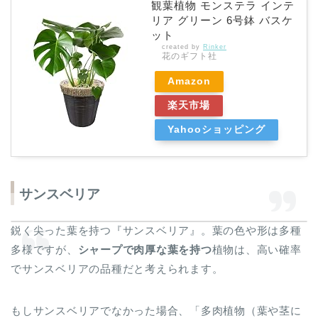
観葉植物 モンステラ インテ
リア グリーン 6号鉢 バスケ
ット
created by
Rinker
花のギフト社
Amazon
楽天市場
Yahooショッピング
サンスベリア
鋭く尖った葉を持つ『サンスベリア』。葉の色や形は多種
多様ですが、
シャープで肉厚な葉を持つ
植物は、高い確率
でサンスベリアの品種だと考えられます。
もしサンスベリアでなかった場合、「多肉植物（葉や茎に