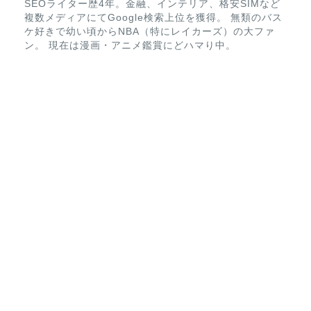
SEOライター歴4年。金融、インテリア、格安SIMなど
複数メディアにてGoogle検索上位を獲得。 無類のバス
ケ好きで幼い頃からNBA（特にレイカーズ）の大ファ
ン。 現在は漫画・アニメ鑑賞にどハマり中。