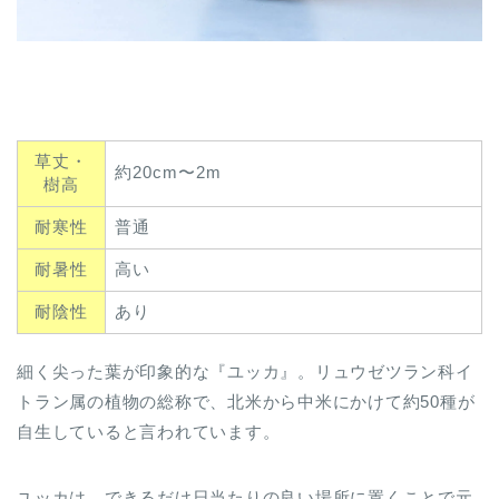
草丈・
約20cm〜2m
樹高
耐寒性
普通
耐暑性
高い
耐陰性
あり
細く尖った葉が印象的な『ユッカ』。リュウゼツラン科イ
トラン属の植物の総称で、北米から中米にかけて約50種が
自生していると言われています。
ユッカは、できるだけ日当たりの良い場所に置くことで元