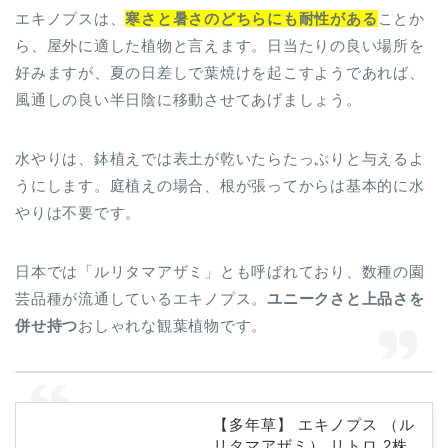
エキノプスは、
寒さと暑さのどちらにも耐性がある
ことか
ら、屋外に適した植物と言えます。日当たりの良い場所を
好みますが、夏の日差しで葉焼けを起こすようであれば、
風通しの良い半日陰に移動させてあげましょう。
水やりは、鉢植えでは表土が乾いたらたっぷりと与えるよ
うにします。庭植えの場合、根が張ってからは基本的に水
やりは不要です。
日本では「ルリタマアザミ」とも呼ばれており、数種の園
芸品種が流通しているエキノプス。
ユニークさと上品さを
併せ持つ
おしゃれな観葉植物です。
【多年草】 エキノプス （ル
リタマアザミ） リトロ 2株