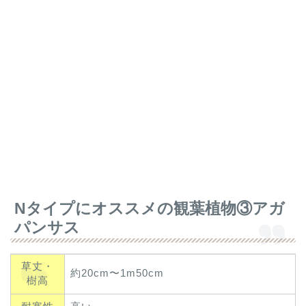
Nタイプにオススメの観葉植物③アガ
パンサス
草丈・
約20cm〜1m50cm
樹高