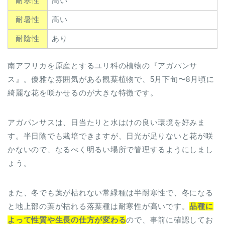
耐寒性
高い
耐暑性
高い
耐陰性
あり
南アフリカを原産とするユリ科の植物の『アガパンサ
ス』。優雅な雰囲気がある観葉植物で、5月下旬〜8月頃に
綺麗な花を咲かせるのが大きな特徴です。
アガパンサスは、日当たりと水はけの良い環境を好みま
す。半日陰でも栽培できますが、日光が足りないと花が咲
かないので、なるべく明るい場所で管理するようにしまし
ょう。
また、冬でも葉が枯れない常緑種は半耐寒性で、冬になる
と地上部の葉が枯れる落葉種は耐寒性が高いです。
品種に
よって性質や生長の仕方が変わる
ので、事前に確認してお