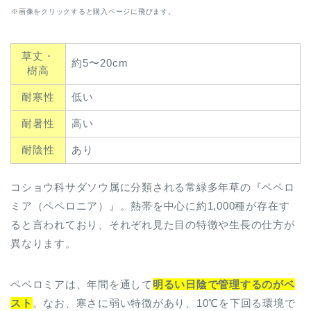
※画像をクリックすると購入ページに飛びます。
草丈・
約5〜20cm
樹高
耐寒性
低い
耐暑性
高い
耐陰性
あり
コショウ科サダソウ属に分類される常緑多年草の『ペペロ
ミア（ペペロニア）』。熱帯を中心に約1,000種が存在す
ると言われており、それぞれ見た目の特徴や生長の仕方が
異なります。
ペペロミアは、年間を通して
明るい日陰で管理するのがベ
スト
。なお、寒さに弱い特徴があり、10℃を下回る環境で