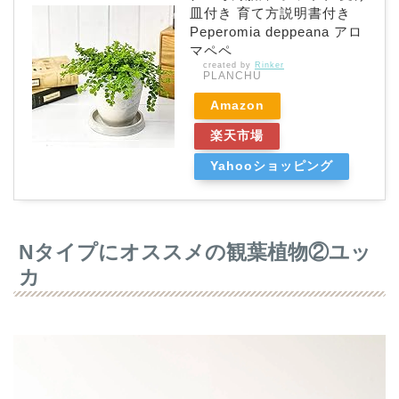
皿付き 育て方説明書付き
Peperomia deppeana アロ
マペペ
created by
Rinker
PLANCHU
Amazon
楽天市場
Yahooショッピング
Nタイプにオススメの観葉植物②ユッ
カ