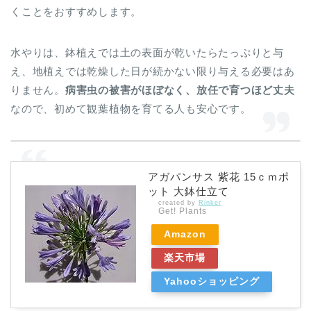
くことをおすすめします。
水やりは、鉢植えでは土の表面が乾いたらたっぷりと与
え、地植えでは乾燥した日が続かない限り与える必要はあ
りません。
病害虫の被害がほぼなく、放任で育つほど丈夫
なので、初めて観葉植物を育てる人も安心です。
アガパンサス 紫花 15ｃｍポ
ット 大鉢仕立て
created by
Rinker
Get! Plants
Amazon
楽天市場
Yahooショッピング