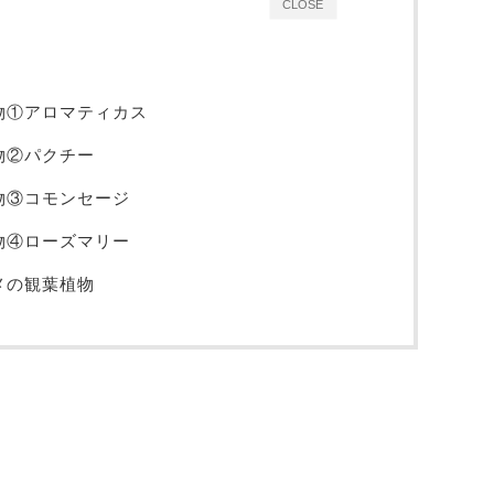
CLOSE
物①アロマティカス
物②パクチー
物③コモンセージ
物④ローズマリー
メの観葉植物