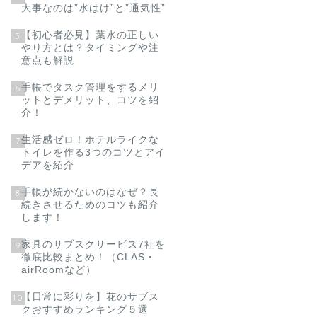
大事なのは”水はけ”と”通気性”
【初心者必見】葉水の正しい
5
やり方とは？タイミングや注
意点も解説
手帳でタスク管理をするメリ
6
ットとデメリット、コツを紹
介！
生活感ゼロ！ホテルライクな
7
トイレを作る3つのコツとアイ
デアを紹介
手帳が続かないのはなぜ？長
8
続きさせるためのコツも紹介
します！
家具のサブスクサービス7社を
9
徹底比較まとめ！（CLAS・
airRoomなど）
【日常に彩りを】花のサブス
10
クおすすめランキング５選