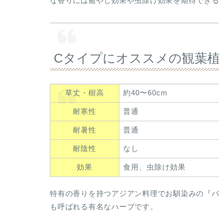
な香りには癒やし効果や虫除け効果を期待でき
Cタイプにオススメの観葉
草丈・樹高
約40〜60cm
耐寒性
普通
耐暑性
普通
耐陰性
なし
効果
食用、虫除け効果
特有の香りを持つアジアン料理でお馴染みの『
も呼ばれる有名なハーブです。