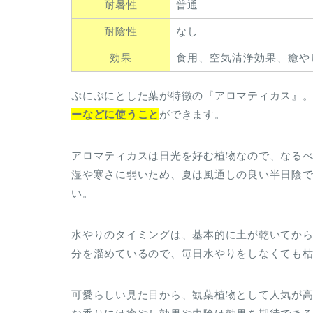
耐暑性
普通
耐陰性
なし
効果
食用、空気清浄効果、癒や
ぷにぷにとした葉が特徴の『アロマティカス』
ーなどに使うこと
ができます。
アロマティカスは日光を好む植物なので、なる
湿や寒さに弱いため、夏は風通しの良い半日陰で
い。
水やりのタイミングは、基本的に土が乾いてから
分を溜めているので、毎日水やりをしなくても
可愛らしい見た目から、観葉植物として人気が