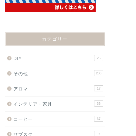
カテゴリー
DIY
25
その他
236
アロマ
17
インテリア・家具
36
コーヒー
37
サブスク
9