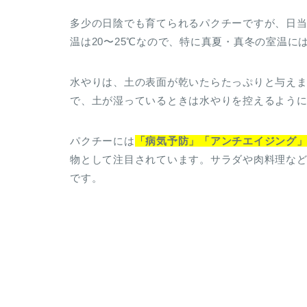
多少の日陰でも育てられるパクチーですが、日
温は20〜25℃なので、特に真夏・真冬の室温に
水やりは、土の表面が乾いたらたっぷりと与え
で、土が湿っているときは水やりを控えるよう
パクチーには
「病気予防」「アンチエイジング
物として注目されています。サラダや肉料理な
です。