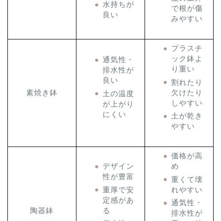
水持ちが
で根が傷
良い
みやすい
プラスチ
ック鉢よ
通気性・
り重い
排水性が
良い
割れたり
欠けたり
素焼き鉢
土の温度
しやすい
が上がり
にくい
土が乾き
やすい
価格が高
デザイン
め
性が豊富
重くて壊
重厚で安
れやすい
定感があ
通気性・
る
陶器鉢
排水性が