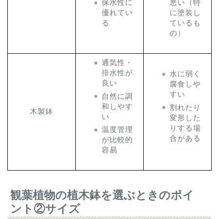
保水性に
悪い（特
優れてい
に塗装し
る
ているも
の）
通気性・
排水性が
水に弱く
良い
腐食しや
すい
自然に調
和しやす
割れたり
木製鉢
い
変形した
りする場
温度管理
合がある
が比較的
容易
観葉植物の植木鉢を選ぶときのポイ
ント②サイズ