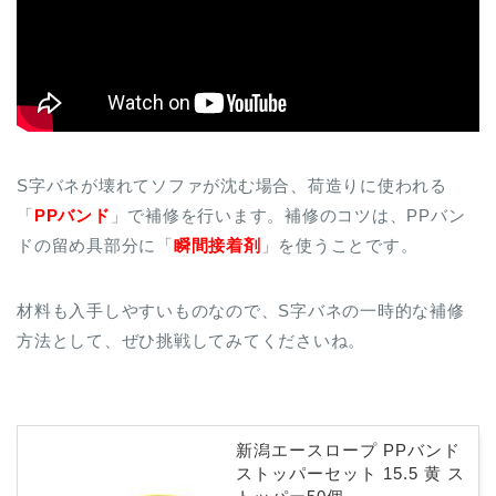
S字バネが壊れてソファが沈む場合、荷造りに使われる
「
PPバンド
」で補修を行います。補修のコツは、PPバン
ドの留め具部分に「
瞬間接着剤
」を使うことです。
材料も入手しやすいものなので、S字バネの一時的な補修
方法として、ぜひ挑戦してみてくださいね。
新潟エースロープ PPバンド
ストッパーセット 15.5 黄 ス