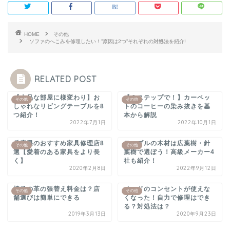
HOME
その他
ソファのへこみを修理したい！”原因は2つ”それぞれの対処法を紹介!
RELATED POST
【上品な部屋に様変わり】お
【３ステップで！】カーペッ
その他
その他
しゃれなリビングテーブルを8
トのコーヒーの染み抜きを基
つ紹介！
本から解説
2022年7月1日
2022年10月1日
兵庫県のおすすめ家具修理店8
テーブルの木材は広葉樹・針
その他
その他
選【愛着のある家具をより長
葉樹で選ぼう！高級メーカー4
く】
社も紹介！
2020年2月8日
2022年9月12日
椅子の革の張替え料金は？店
ベッドのコンセントが使えな
その他
その他
舗選びは簡単にできる
くなった！自力で修理はでき
る？対処法は？
2019年3月13日
2020年9月23日