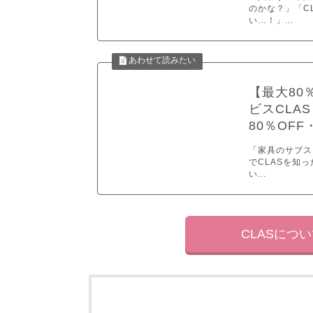
のかな？」「C
い…！」...
【最大80
ビスCLA
80％OFF
「家具のサブス
でCLASを知
い...
CLASにつ