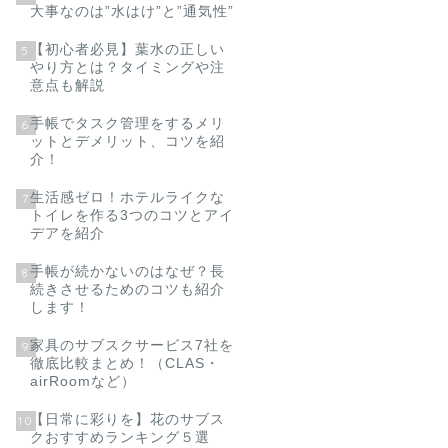
大事なのは”水はけ”と”通気性”
【初心者必見】葉水の正しい
5
やり方とは？タイミングや注
意点も解説
手帳でタスク管理をするメリ
6
ットとデメリット、コツを紹
介！
生活感ゼロ！ホテルライクな
7
トイレを作る3つのコツとアイ
デアを紹介
手帳が続かないのはなぜ？長
8
続きさせるためのコツも紹介
します！
家具のサブスクサービス7社を
9
徹底比較まとめ！（CLAS・
airRoomなど）
【日常に彩りを】花のサブス
10
クおすすめランキング５選