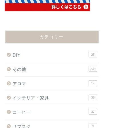
カテゴリー
DIY
25
その他
236
アロマ
17
インテリア・家具
36
コーヒー
37
サブスク
9