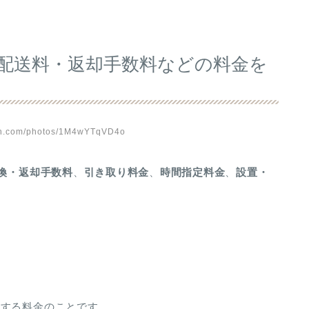
る配送料・返却手数料などの料金を
sh.com/photos/1M4wYTqVD4o
換・返却手数料
、
引き取り料金
、
時間指定料金
、
設置・
生する料金のことです。