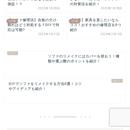
保証！？
の対策法を紹介！
2023年1月30日
2020年1月18日
【ソファ修理法】合板の欠け･
【岐阜】家具を直したいなら
その他
その他
割れはどう対処する？DIYで対
ココ！おすすめの修理店を8つ
応は可能?
紹介
2023年1月21日
2020年2月11日
ソファのリメイクにはカバーを使おう！種
類や選ぶ際のポイントを紹介！
DIYでソファをリメイクする方法8選！コツ
やアイディアも紹介！