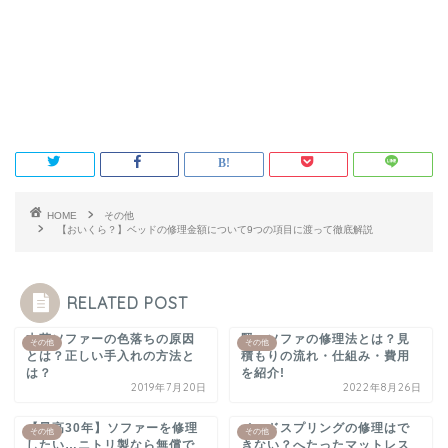
HOME
その他
【おいくら？】ベッドの修理金額について9つの項目に渡って徹底解説
RELATED POST
本革ソファーの色落ちの原因
賢いソファの修理法とは？見
その他
その他
とは？正しい手入れの方法と
積もりの流れ・仕組み・費用
は？
を紹介!
2019年7月20日
2022年8月26日
【最高30年】ソファーを修理
ベッドスプリングの修理はで
その他
その他
したい…ニトリ製なら無償で
きない？へたったマットレス