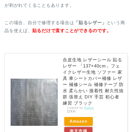
が剥がれてくることもあります。
この場合、自分で修理する場合は
「貼るレザー」
という商
品を使えば、
貼るだけで直すことができるのです。
合皮生地 レザーシール 貼る
レザー 「137×40cm」フェ
イクレザー生地 ソファー 家
具 車シートカバー補修 レザ
ー 補修シール 補修テープ 防
水 柔らかい 接着性 耐久性抜
群 張替え DIY 手芸 初心者
練習 ブラック
created by
Rinker
DXH
Amazon
楽天市場