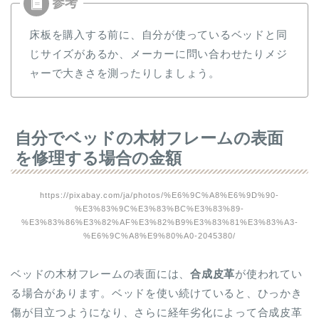
床板を購入する前に、自分が使っているベッドと同
じサイズがあるか、メーカーに問い合わせたりメジ
ャーで大きさを測ったりしましょう。
自分でベッドの木材フレームの表面
を修理する場合の金額
https://pixabay.com/ja/photos/%E6%9C%A8%E6%9D%90-
%E3%83%9C%E3%83%BC%E3%83%89-
%E3%83%86%E3%82%AF%E3%82%B9%E3%83%81%E3%83%A3-
%E6%9C%A8%E9%80%A0-2045380/
ベッドの木材フレームの表面には、
合成皮革
が使われてい
る場合があります。ベッドを使い続けていると、ひっかき
傷が目立つようになり、さらに経年劣化によって合成皮革