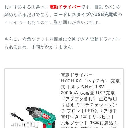
おすすめする工具は、
電動ドライバー
です。自動でネジを
締められるだけでなく、
コードレスタイプ
や
USB充電式
の
ドライバーもあるので、取り回しが良いですよ。
さらに、六角ソケットを簡単に交換できる電動ドライバー
もあるため、手間がかかりません。
電動ドライバー
HYCHIKA（ハィチカ） 充電
式 トルク６Nｍ 3.6V
2000mAh大容量 USB充電
（アダプタ含む） 正逆転切
り替え ミニラチェットレン
チ フロントLEDとリア懐中
電灯付き 1本ドリルビット
六角ソケット 36本付属品 1