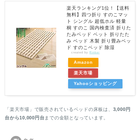
楽天ランキング1位！【送料
無料】四つ折り すのこマッ
ト シングル 超低ホル 軽量
桐 すのこ 国内検査済 折りた
たみベッド ベット 折りたた
み ベッド 木製 折り畳みベッ
ド すのこベッド 除湿
created by
Rinker
Amazon
楽天市場
Yahooショッピング
「楽天市場」で販売されているベッドの床板は、
3,000円
台から10,000円台
までの金額となっています。