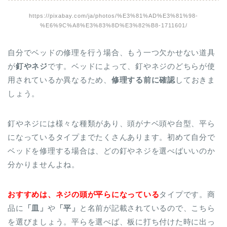
https://pixabay.com/ja/photos/%E3%81%AD%E3%81%98-
%E6%9C%A8%E3%83%8D%E3%82%B8-1711601/
自分でベッドの修理を行う場合、もう一つ欠かせない道具
が
釘やネジ
です。ベッドによって、釘やネジのどちらが使
用されているか異なるため、
修理する前に確認
しておきま
しょう。
釘やネジには様々な種類があり、頭がナベ頭や台型、平ら
になっているタイプまでたくさんあります。初めて自分で
ベッドを修理する場合は、どの釘やネジを選べばいいのか
分かりませんよね。
おすすめは、ネジの頭が平らになっている
タイプです。商
品に
「皿」
や
「平」
と名前が記載されているので、こちら
を選びましょう。平らを選べば、板に打ち付けた時に出っ