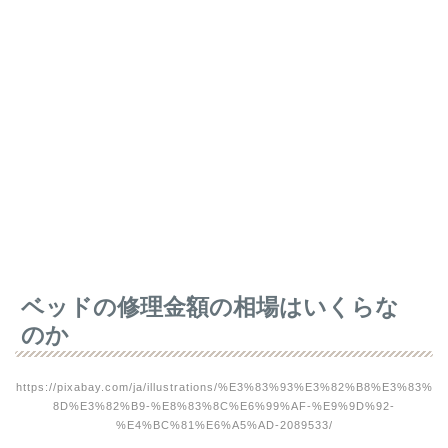
ベッドの修理金額の相場はいくらな
のか
https://pixabay.com/ja/illustrations/%E3%83%93%E3%82%B8%E3%83%
8D%E3%82%B9-%E8%83%8C%E6%99%AF-%E9%9D%92-
%E4%BC%81%E6%A5%AD-2089533/