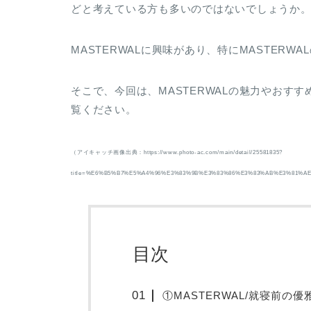
どと考えている方も多いのではないでしょうか
MASTERWALに興味があり、特にMASTER
そこで、今回は、MASTERWALの魅力やおす
覧ください。
（アイキャッチ画像出典：https://www.photo-ac.com/main/detail/25581835?
title=%E6%B5%B7%E5%A4%96%E3%83%9B%E3%83%86%E3%83%AB%E3%81%
目次
①MASTERWAL/就寝前の