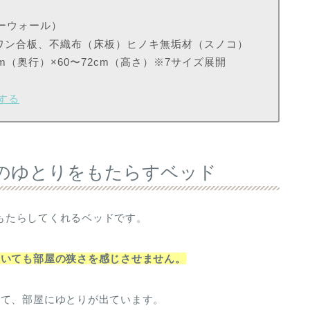
ターウォール）
ワン合板、不織布（床板）ヒノキ無垢材（スノコ）
6cm（奥行）×60〜72cm（高さ）※7サイズ展開
クする
空間のゆとりをもたらすベッド
をもたらしてくれるベッドです。
置いても部屋の狭さを感じさせません。
って、部屋にゆとりが出ています。