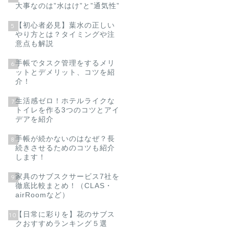
大事なのは”水はけ”と”通気性”
【初心者必見】葉水の正しい
5
やり方とは？タイミングや注
意点も解説
手帳でタスク管理をするメリ
6
ットとデメリット、コツを紹
介！
生活感ゼロ！ホテルライクな
7
トイレを作る3つのコツとアイ
デアを紹介
手帳が続かないのはなぜ？長
8
続きさせるためのコツも紹介
します！
家具のサブスクサービス7社を
9
徹底比較まとめ！（CLAS・
airRoomなど）
【日常に彩りを】花のサブス
10
クおすすめランキング５選