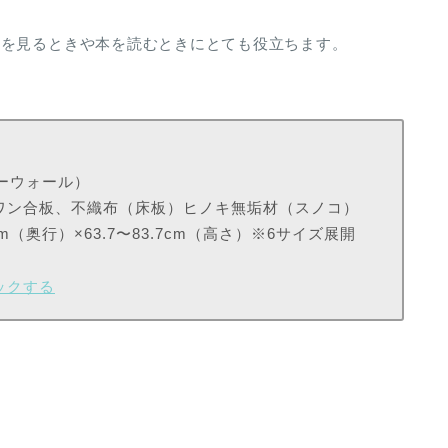
ビを見るときや本を読むときにとても役立ちます。
ターウォール）
ワン合板、不織布（床板）ヒノキ無垢材（スノコ）
6cm（奥行）×63.7〜83.7cm（高さ）※6サイズ展開
ェックする