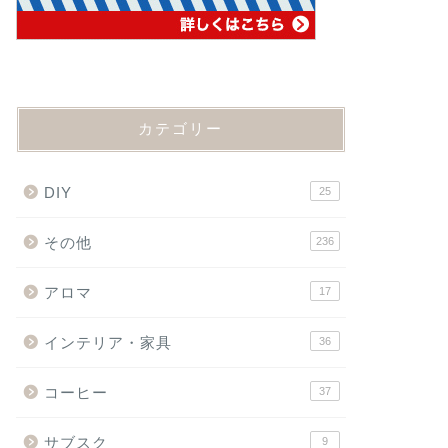
カテゴリー
DIY
25
その他
236
アロマ
17
インテリア・家具
36
コーヒー
37
サブスク
9