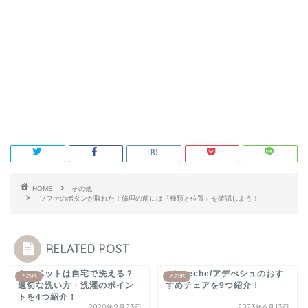
HOME
その他
ソファのボタンが取れた！修理の前には「種類と位置」を確認しよう！
RELATED POST
カーペットは自宅で洗える？
adepeche/アデぺシュのおす
その他
その他
適切な洗い方・洗濯のポイン
すめチェアを9つ紹介！
トを4つ紹介！
2020年9月23日
2023年6月13日