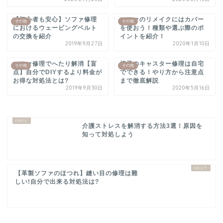
【初心者も安心】ソファ修理
ソファのリメイクにはカバー
その他
その他
におけるウェービングベルト
を使おう！種類や選ぶ際のポ
の交換を紹介
イントを紹介！
2019年9月27日
2020年1月10日
ソファ修理でへたり解消【盲
椅子のキャスター修理は自宅
その他
その他
点】自分でDIYするより料金が
でできる！やり方から注意点
お得な対処法とは?
まで徹底解説
2019年9月30日
2020年5月16日
介護ストレスを解消する方法3選！原因を
知って対処しよう
【革製ソファのほつれ】縫い目の修理は難
しい!自分で出来る対処法は?