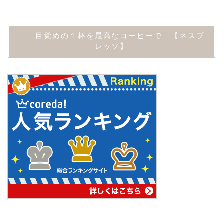
目覚めの１杯を最高なコーヒーで 【ネスプ
レッソ】