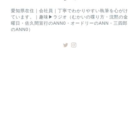
愛知県在住｜会社員｜丁寧でわかりやすい執筆を心がけ
ています。｜趣味▶︎ラジオ（むかいの喋り方・沈黙の金
曜日・佐久間宣行のANN0・オードリーのANN・三四郎
のANN0）