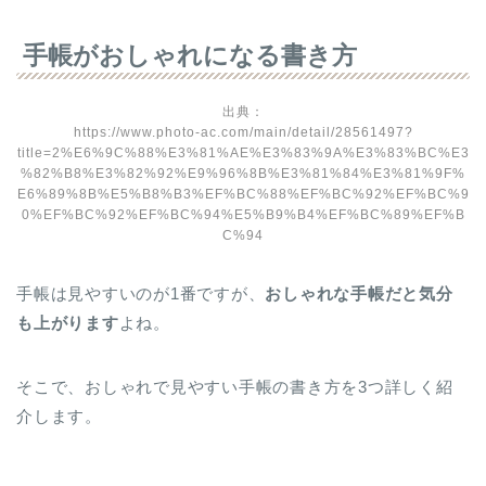
手帳がおしゃれになる書き方
出典：
https://www.photo-ac.com/main/detail/28561497?
title=2%E6%9C%88%E3%81%AE%E3%83%9A%E3%83%BC%E3
%82%B8%E3%82%92%E9%96%8B%E3%81%84%E3%81%9F%
E6%89%8B%E5%B8%B3%EF%BC%88%EF%BC%92%EF%BC%9
0%EF%BC%92%EF%BC%94%E5%B9%B4%EF%BC%89%EF%B
C%94
手帳は見やすいのが1番ですが、
おしゃれな手帳だと気分
も上がります
よね。
そこで、おしゃれで見やすい手帳の書き方を3つ詳しく紹
介します。