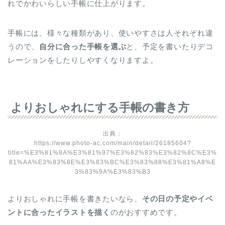
れでかわいらしい手帳に仕上がります。
手帳には、様々な種類があり、使いやすさは人それぞれ違
うので、
自分に合った手帳を選ぶ
と、予定を書いたりデコ
レーションをしたりしやすくなりますよ。
よりおしゃれにする手帳の書き方
出典：
https://www.photo-ac.com/main/detail/26185604?
title=%E3%81%8A%E3%81%97%E3%82%83%E3%82%8C%E3%
81%AA%E3%83%8E%E3%83%BC%E3%83%88%E3%81%A8%E
3%83%9A%E3%83%B3
よりおしゃれに手帳を書きたいなら、
その日の予定やイベ
ントに合ったイラストを描く
のがおすすめです。