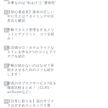
大事なのは”水はけ”と”通気性”
【初心者必見】葉水の正しい
5
やり方とは？タイミングや注
意点も解説
手帳でタスク管理をするメリ
6
ットとデメリット、コツを紹
介！
生活感ゼロ！ホテルライクな
7
トイレを作る3つのコツとアイ
デアを紹介
手帳が続かないのはなぜ？長
8
続きさせるためのコツも紹介
します！
家具のサブスクサービス7社を
9
徹底比較まとめ！（CLAS・
airRoomなど）
【日常に彩りを】花のサブス
10
クおすすめランキング５選