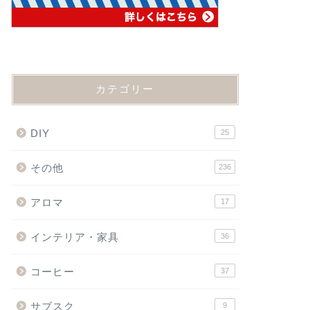
カテゴリー
DIY
25
その他
236
アロマ
17
インテリア・家具
36
コーヒー
37
サブスク
9