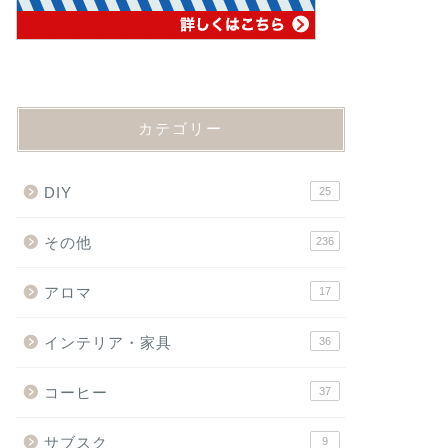
カテゴリー
DIY
25
その他
236
アロマ
17
インテリア・家具
36
コーヒー
37
サブスク
9