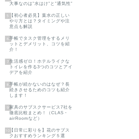
大事なのは”水はけ”と”通気性”
【初心者必見】葉水の正しい
5
やり方とは？タイミングや注
意点も解説
手帳でタスク管理をするメリ
6
ットとデメリット、コツを紹
介！
生活感ゼロ！ホテルライクな
7
トイレを作る3つのコツとアイ
デアを紹介
手帳が続かないのはなぜ？長
8
続きさせるためのコツも紹介
します！
家具のサブスクサービス7社を
9
徹底比較まとめ！（CLAS・
airRoomなど）
【日常に彩りを】花のサブス
10
クおすすめランキング５選