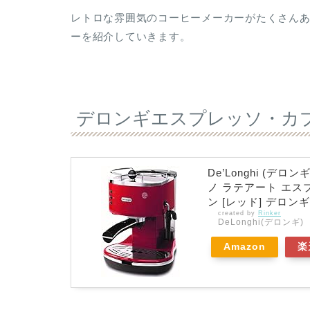
レトロな雰囲気のコーヒーメーカーがたくさん
ーを紹介していきます。
デロンギエスプレッソ・カプチ
De’Longhi (デ
ノ ラテアート エス
ン [レッド] デロ
created by
Rinker
DeLonghi(デロンギ)
Amazon
楽