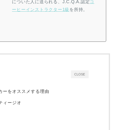
についた人に送られる、J.C.Q.A.認定
コ
ーヒーインストラクター1級
を所持。
CLOSE
カーをオススメする理由
ティージオ