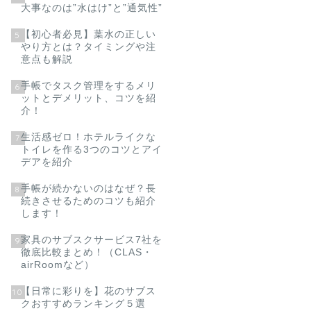
大事なのは”水はけ”と”通気性”
【初心者必見】葉水の正しい
5
やり方とは？タイミングや注
意点も解説
手帳でタスク管理をするメリ
6
ットとデメリット、コツを紹
介！
生活感ゼロ！ホテルライクな
7
トイレを作る3つのコツとアイ
デアを紹介
手帳が続かないのはなぜ？長
8
続きさせるためのコツも紹介
します！
家具のサブスクサービス7社を
9
徹底比較まとめ！（CLAS・
airRoomなど）
【日常に彩りを】花のサブス
10
クおすすめランキング５選