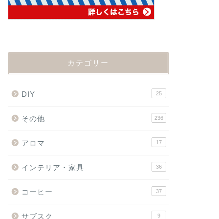
カテゴリー
DIY
25
その他
236
アロマ
17
インテリア・家具
36
コーヒー
37
サブスク
9