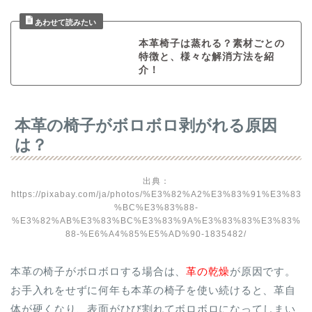
本革椅子は蒸れる？素材ごとの
特徴と、様々な解消方法を紹
介！
本革の椅子がボロボロ剥がれる原因
は？
出典：
https://pixabay.com/ja/photos/%E3%82%A2%E3%83%91%E3%83
%BC%E3%83%88-
%E3%82%AB%E3%83%BC%E3%83%9A%E3%83%83%E3%83%
88-%E6%A4%85%E5%AD%90-1835482/
本革の椅子がボロボロする場合は、
革の乾燥
が原因です。
お手入れをせずに何年も本革の椅子を使い続けると、革自
体が硬くなり、表面がひび割れてボロボロになってしまい