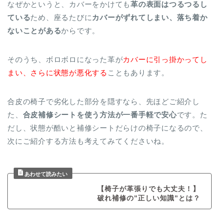
なぜかというと、カバーをかけても
革の表面はつるつるし
ている
ため、座るたびに
カバーがずれてしまい、落ち着か
ないことがある
からです。
そのうち、ボロボロになった革が
カバーに引っ掛かってし
まい、さらに状態が悪化する
こともあります。
合皮の椅子で劣化した部分を隠すなら、先ほどご紹介し
た、
合皮補修シートを使う方法が一番手軽で安心
です。た
だし、状態が酷いと補修シートだらけの椅子になるので、
次にご紹介する方法も考えてみてくださいね。
【椅子が革張りでも大丈夫！】
破れ補修の”正しい知識”とは？