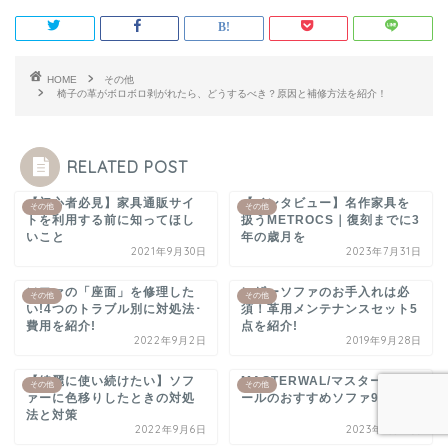
HOME
その他
椅子の革がボロボロ剥がれたら、どうするべき？原因と補修方法を紹介！
RELATED POST
【初心者必見】家具通販サイ
【インタビュー】名作家具を
その他
その他
トを利用する前に知ってほし
扱うMETROCS｜復刻までに3
いこと
年の歳月を
2021年9月30日
2023年7月31日
ソファの「座面」を修理した
レザーソファのお手入れは必
その他
その他
い!4つのトラブル別に対処法･
須！革用メンテナンスセット5
費用を紹介!
点を紹介!
2022年9月2日
2019年9月28日
【綺麗に使い続けたい】ソフ
MASTERWAL/マスターウォ
その他
その他
ァーに色移りしたときの対処
ールのおすすめソファ9選！
法と対策
2022年9月6日
2023年6月13日