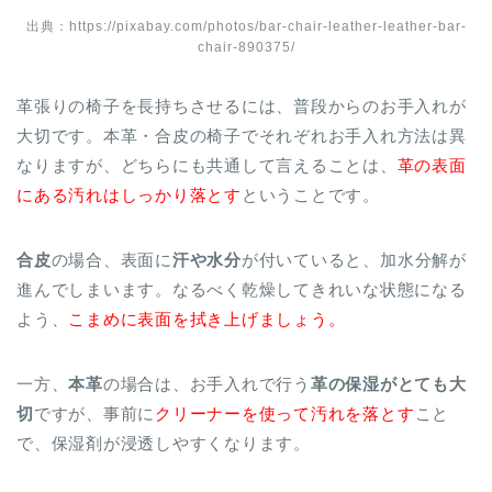
出典：https://pixabay.com/photos/bar-chair-leather-leather-bar-
chair-890375/
革張りの椅子を長持ちさせるには、普段からのお手入れが
大切です。本革・合皮の椅子でそれぞれお手入れ方法は異
なりますが、どちらにも共通して言えることは、
革の表面
にある汚れはしっかり落とす
ということです。
合皮
の場合、表面に
汗や水分
が付いていると、加水分解が
進んでしまいます。なるべく乾燥してきれいな状態になる
よう、
こまめに表面を拭き上げましょう。
一方、
本革
の場合は、お手入れで行う
革の保湿がとても大
切
ですが、事前に
クリーナーを使って汚れを落とす
こと
で、保湿剤が浸透しやすくなります。