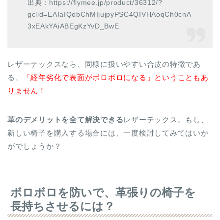
出典：https://flymee.jp/product/36312/?
gclid=EAIaIQobChMIjujpyPSC4QIVHAoqCh0cnA
3xEAkYAiABEgKzYvD_BwE
レザーテックスなら、同様に扱いやすい合皮の特徴であ
る、
「経年劣化で表面がボロボロになる」ということもあ
りません！
革のデメリットを全て解決できる
レザーテックス。もし、
新しい椅子を購入する場合には、一度検討してみてはいか
がでしょうか？
ボロボロを防いで、革張りの椅子を
長持ちさせるには？