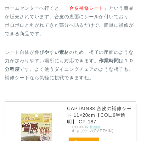
ホームセンターへ行くと、「
合皮補修シート
」という商品
が販売されています。合皮の裏面にシールが付いており、
ボロボロと剥がれてきた部分へ貼るだけで、簡単に補修が
できる商品です。
シート自体が
伸びやすい素材
のため、椅子の座面のような
力が加わりやすい場所にも対応できます。
作業時間は１０
分程度
です。よく使うダイニングチェアのような椅子も、
補修シートなら気軽に挑戦できますね。
CAPTAIN88 合皮の補修シー
ト 11×20cm【COL.6半透
明】 CP-187
created by
Rinker
キャプテン(CAPTAIN)