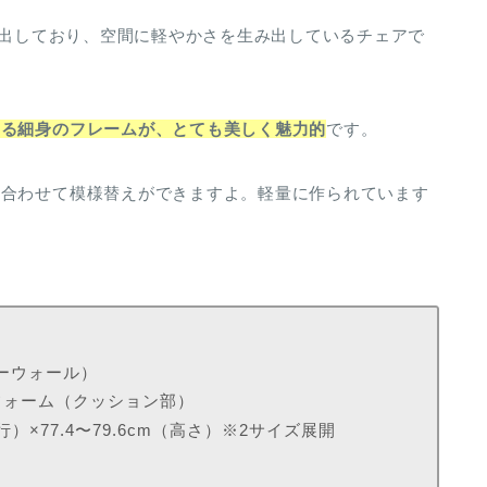
感を出しており、空間に軽やかさを生み出しているチェアで
いる細身のフレームが、とても美しく魅力的
です。
に合わせて模様替えができますよ。軽量に作られています
ターウォール）
フォーム（クッション部）
奥行）×77.4〜79.6cm（高さ）※2サイズ展開