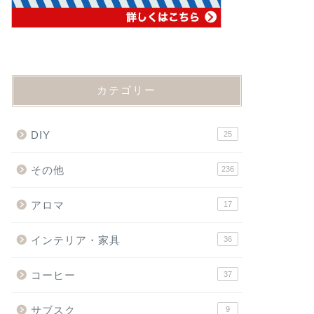
カテゴリー
DIY
25
その他
236
アロマ
17
インテリア・家具
36
コーヒー
37
サブスク
9