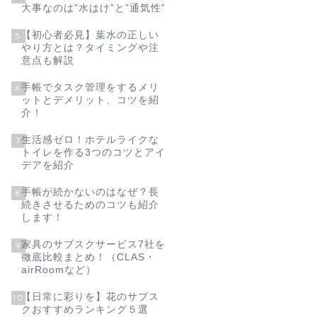
大事なのは”水はけ”と”通気性”
【初心者必見】葉水の正しい
5
やり方とは？タイミングや注
意点も解説
手帳でタスク管理をするメリ
6
ットとデメリット、コツを紹
介！
生活感ゼロ！ホテルライクな
7
トイレを作る3つのコツとアイ
デアを紹介
手帳が続かないのはなぜ？長
8
続きさせるためのコツも紹介
します！
家具のサブスクサービス7社を
9
徹底比較まとめ！（CLAS・
airRoomなど）
【日常に彩りを】花のサブス
10
クおすすめランキング５選