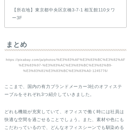
【所在地】東京都中央区京橋3-7-1 相互館110タワ
ー3F
まとめ
https://pixabay.com/ja/photos/%E3%83%AF%E3%83%BC%E3%82%AF
%E3%83%97-%E3%83%AC%E3%83%BC%E3%82%B9-
%E3%83%81%E3%83%BC%E3%83%A0-1245776/
ここまで、国内の有力ブランドメーカー3社のオフィステ
ーブルをそれぞれ3つ紹介していきました。
どれも機能が充実していて、オフィスで働く時には社員は
快適な空間を過ごせることでしょう。また、素材や色にも
こだわっているので、どんなオフィスシーンでも馴染める