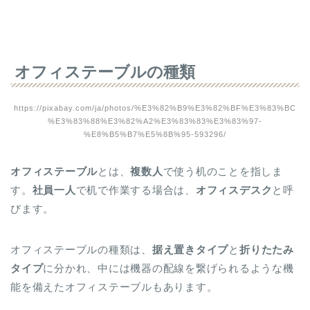
オフィステーブルの種類
https://pixabay.com/ja/photos/%E3%82%B9%E3%82%BF%E3%83%BC
%E3%83%88%E3%82%A2%E3%83%83%E3%83%97-
%E8%B5%B7%E5%8B%95-593296/
オフィステーブル
とは、
複数人
で使う机のことを指しま
す。
社員一人
で机で作業する場合は、
オフィスデスク
と呼
びます。
オフィステーブルの種類は、
据え置きタイプ
と
折りたたみ
タイプ
に分かれ、中には機器の配線を繋げられるような機
能を備えたオフィステーブルもあります。