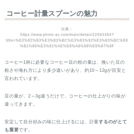
コーヒー計量スプーンの魅力
出典：
https://www.photo-ac.com/main/detail/22583384?
title=%E3%82%B3%E3%83%BC%E3%83%92%E3%83%BC%E8
%B1%86%E3%81%AE%E8%A8%88%E9%87%8F
コーヒー1杯に必要なコーヒー豆の粉の量は、挽いた豆の
粗さや淹れ方により多少違いがあり、約10～12gが目安と
言われています。
豆の量が、2～3g違うだけで、コーヒーの仕上がりの味が
違ってきます。
安定して自分好みの味に仕上げるには、計量
するのがとて
も重要
です。