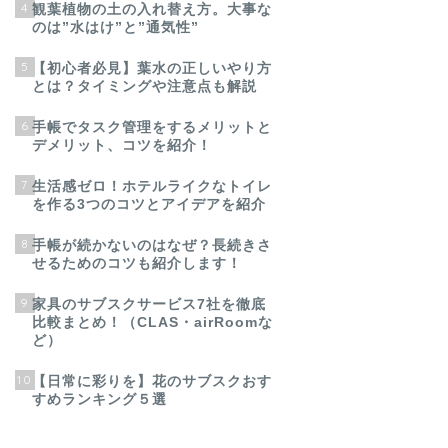
4
観葉植物の土の入れ替え方。大事な
のは”水はけ”と”通気性”
5
【初心者必見】葉水の正しいやり方
とは？タイミングや注意点も解説
6
手帳でタスク管理をするメリットと
デメリット、コツを紹介！
7
生活感ゼロ！ホテルライクなトイレ
を作る3つのコツとアイデアを紹介
8
手帳が続かないのはなぜ？長続きさ
せるためのコツも紹介します！
9
家具のサブスクサービス7社を徹底
比較まとめ！（CLAS・airRoomな
ど）
10
【日常に彩りを】花のサブスクおす
すめランキング５選