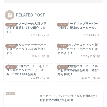
RELATED POST
コーヒーメーカーの人気ブラ
ウォータードリップサーバー
コーヒー
コーヒー
ンドを厳選して8つ紹介しま
で創る、極上のコーヒーを。
す！
2023年9月21日
2024年1月5日
おしゃれなコーヒーサーバー
初心者ならプラスティック製
コーヒー
コーヒー
でコーヒータイムを格上げし
のコーヒードリッパーからは
よう！
じめよう！
2024年1月31日
2023年12月21日
【１台で3種のコーヒーを】デ
手動・電動別にコーヒーミル
コーヒー
コーヒー
ロンギのコンビコーヒーメー
のおすすめ商品を紹介！選び
カーBCO410Jを紹介！
方も解説！
2023年9月21日
2023年11月30日
コーヒードリッパーで仕上がりに違いが！
おすすめの選び方を紹介！