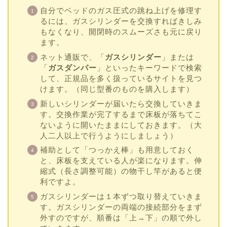
自分でベッドのガス圧式の跳ね上げを修理す
るには、ガスシリンダーを交換すればきしみ
もなくなり、開閉時のスムーズさも元に戻り
ます。
ネット通販で、「
ガスシリンダー
」または
「
ガスダンパー
」といったキーワードで検索
して、正規品を多く扱っているサイトを見つ
けます。（同じ型番のものを購入します）
新しいシリンダーが届いたら交換していきま
す。交換作業が完了するまで床板が落ちてこ
ないように開いたままにしておきます。（大
人二人以上で行うようにしましょう）
補助として「つっかえ棒」も用意しておく
と、床板を支えている人が楽になります。伸
縮式（長さ調整可能）の物干し竿があると便
利ですよ。
ガスシリンダーは１本ずつ取り替えていきま
す。ガスシリンダーの両端の接続部分をまず
外すのですが、順番は「上→下」の順で外し