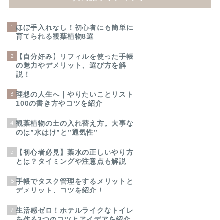
1
ほぼ手入れなし！初心者にも簡単に
育てられる観葉植物8選
2
【自分好み】リフィルを使った手帳
の魅力やデメリット、選び方を解
説！
3
理想の人生へ｜やりたいことリスト
100の書き方やコツを紹介
4
観葉植物の土の入れ替え方。大事な
のは”水はけ”と”通気性”
5
【初心者必見】葉水の正しいやり方
とは？タイミングや注意点も解説
6
手帳でタスク管理をするメリットと
デメリット、コツを紹介！
7
生活感ゼロ！ホテルライクなトイレ
を作る3つのコツとアイデアを紹介
8
手帳が続かないのはなぜ？長続きさ