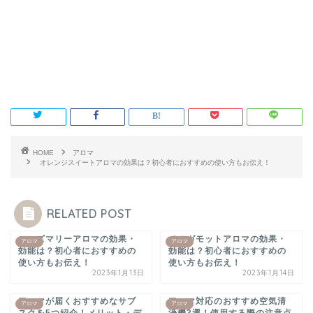
HOME
アロマ
オレンジスイートアロマの効果は？初心者におすすめの使い方もお伝え！
RELATED POST
ローズマリーアロマの効果・
ベルガモットアロマの効果・
アロマ
アロマ
効能は？初心者におすすめの
効能は？初心者におすすめの
使い方もお伝え！
使い方もお伝え！
2023年1月13日
2023年1月14日
アロマが届くおすすめなサブ
アロマ対応のおすすめ空気清
アロマ
アロマ
スクを5つ紹介！メリット・デ
浄機3選！使用する際の注意点
メリットも解説！
も解説
2023年3月20日
2023年3月20日