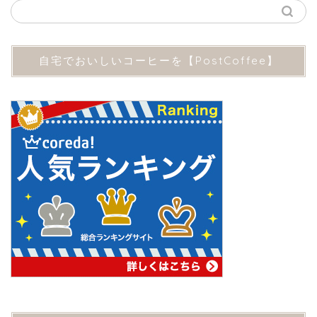
自宅でおいしいコーヒーを【PostCoffee】
目覚めの１杯を最高なコーヒーで 【ネスプ
レッソ】