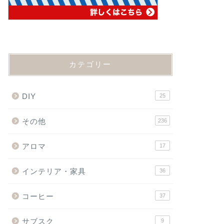
カテゴリー
DIY
25
その他
236
アロマ
17
インテリア・家具
36
コーヒー
37
サブスク
9