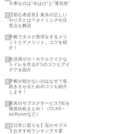
大事なのは”水はけ”と”通気性”
【初心者必見】葉水の正しい
5
やり方とは？タイミングや注
意点も解説
手帳でタスク管理をするメリ
6
ットとデメリット、コツを紹
介！
生活感ゼロ！ホテルライクな
7
トイレを作る3つのコツとアイ
デアを紹介
手帳が続かないのはなぜ？長
8
続きさせるためのコツも紹介
します！
家具のサブスクサービス7社を
9
徹底比較まとめ！（CLAS・
airRoomなど）
【日常に彩りを】花のサブス
10
クおすすめランキング５選