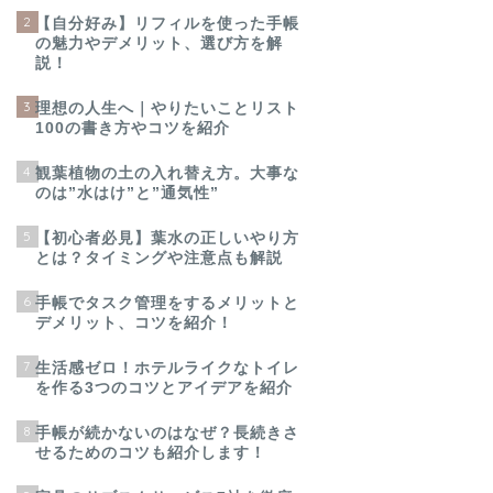
2
【自分好み】リフィルを使った手帳
の魅力やデメリット、選び方を解
説！
3
理想の人生へ｜やりたいことリスト
100の書き方やコツを紹介
4
観葉植物の土の入れ替え方。大事な
のは”水はけ”と”通気性”
5
【初心者必見】葉水の正しいやり方
とは？タイミングや注意点も解説
6
手帳でタスク管理をするメリットと
デメリット、コツを紹介！
7
生活感ゼロ！ホテルライクなトイレ
を作る3つのコツとアイデアを紹介
8
手帳が続かないのはなぜ？長続きさ
せるためのコツも紹介します！