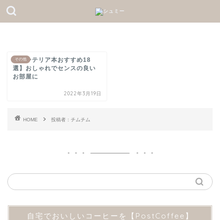
【インテリア本おすすめ18
その他
選】おしゃれでセンスの良い
お部屋に
2022年3月19日
HOME
投稿者：チムチム
自宅でおいしいコーヒーを【PostCoffee】