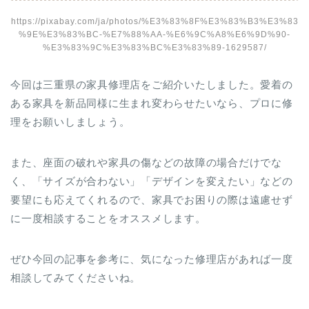
https://pixabay.com/ja/photos/%E3%83%8F%E3%83%B3%E3%83
%9E%E3%83%BC-%E7%88%AA-%E6%9C%A8%E6%9D%90-
%E3%83%9C%E3%83%BC%E3%83%89-1629587/
今回は三重県の家具修理店をご紹介いたしました。愛着の
ある家具を新品同様に生まれ変わらせたいなら、プロに修
理をお願いしましょう。
また、座面の破れや家具の傷などの故障の場合だけでな
く、「サイズが合わない」「デザインを変えたい」などの
要望にも応えてくれるので、家具でお困りの際は遠慮せず
に一度相談することをオススメします。
ぜひ今回の記事を参考に、気になった修理店があれば一度
相談してみてくださいね。