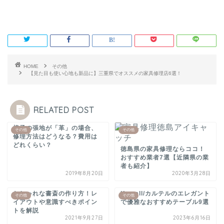
HOME
その他
【見た目も使い心地も新品に】三重県でオススメの家具修理店6選！
RELATED POST
椅子の張地が「革」の場合、
その他
その他
修理方法はどうなる？費用は
どれくらい？
徳島県の家具修理ならココ！
おすすめ業者7選【近隣県の業
者も紹介】
2019年8月20日
2020年3月28日
おしゃれな書斎の作り方！レ
Kartell/カルテルのエレガント
その他
その他
イアウトや意識すべきポイン
で優雅なおすすめテーブル9選
トを解説
2021年9月27日
2023年6月16日