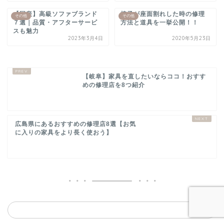
【国産】高級ソファブランド
椅子が座面割れした時の修理
その他
その他
７選｜品質・アフターサービ
方法と道具を一挙公開！！
スも魅力
2023年3月4日
2020年5月23日
【岐阜】家具を直したいならココ！おすす
めの修理店を8つ紹介
広島県にあるおすすめの修理店8選【お気
に入りの家具をより長く使おう】