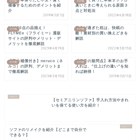
その他
その他
補修するためのポイントを紹
臭いときに考えられる原因３
介
点と対処法
2019年3月7日
2022年6月18日
20,000点の品揃え！
寿命が過ぎた枕は、快眠の
その他
その他
FLYMEe（フライミー）通販
敵！素材別の買い換えどきを
サイトの評判やメリット・デ
解説
メリットを徹底解説
2023年4月19日
2022年3月15日
【安心補償付き】neruco（ネ
【椅子の疑問点】本革のお手
その他
その他
ルコ）の評判、デメリットま
入れは、”仕上げの違い”を知
で徹底解説
れば納得！
2023年3月15日
2019年3月11日
【セミアニリンソファ】手入れ方法やきれ
いを保てる使い方を紹介！
ソファのリメイクを紹介【どこまで自分で
できる？】