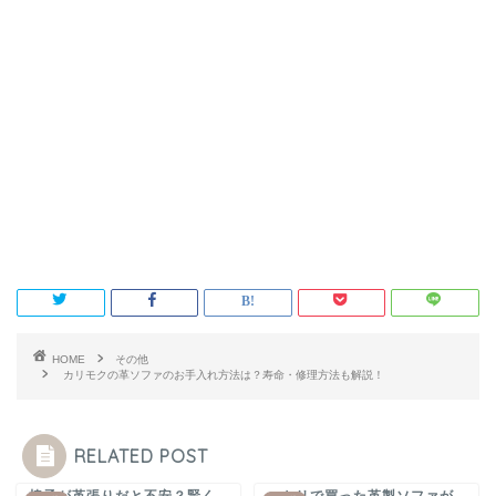
HOME
その他
カリモクの革ソファのお手入れ方法は？寿命・修理方法も解説！
RELATED POST
椅子が革張りだと不安？賢く
ニトリで買った革製ソファが