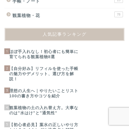
13
手帳・ノート
78
観葉植物・花
人気記事ランキング
1
ほぼ手入れなし！初心者にも簡単に
育てられる観葉植物8選
2
【自分好み】リフィルを使った手帳
の魅力やデメリット、選び方を解
説！
3
理想の人生へ｜やりたいことリスト
100の書き方やコツを紹介
4
観葉植物の土の入れ替え方。大事な
のは”水はけ”と”通気性”
5
【初心者必見】葉水の正しいやり方