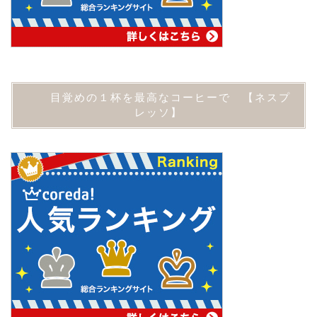
目覚めの１杯を最高なコーヒーで 【ネスプ
レッソ】