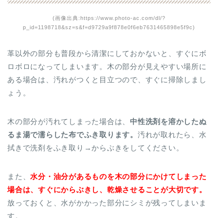
(画像出典:https://www.photo-ac.com/dl/?
p_id=1198718&sz=s&f=d9729a9f878e0f6eb7631465898e5f9c)
革以外の部分も普段から清潔にしておかないと、すぐにボ
ロボロになってしまいます。木の部分が見えやすい場所に
ある場合は、汚れがつくと目立つので、すぐに掃除しまし
ょう。
木の部分が汚れてしまった場合は、
中性洗剤を溶かしたぬ
るま湯で濡らした布でふき取ります。
汚れが取れたら、水
拭きで洗剤をふき取り→からぶきをしてください。
また、
水分・油分があるものを木の部分にかけてしまった
場合は、すぐにからぶきし、乾燥させることが大切です。
放っておくと、水がかかった部分にシミが残ってしまいま
す。