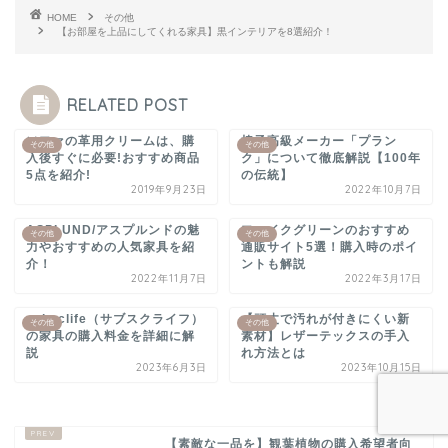
HOME
その他
【お部屋を上品にしてくれる家具】黒インテリアを8選紹介！
RELATED POST
ソファの革用クリームは、購
椅子高級メーカー「プラン
その他
その他
入後すぐに必要!おすすめ商品
ク」について徹底解説【100年
5点を紹介!
の伝統】
2019年9月23日
2022年10月7日
ASPLUND/アスプルンドの魅
フェイクグリーンのおすすめ
その他
その他
力やおすすめの人気家具を紹
通販サイト5選！購入時のポイ
介！
ントも解説
2022年11月7日
2022年3月17日
subsclife（サブスクライフ）
【頑丈で汚れが付きにくい新
その他
その他
の家具の購入料金を詳細に解
素材】レザーテックスの手入
説
れ方法とは
2023年6月3日
2023年10月15日
【素敵な一品を】観葉植物の購入希望者向