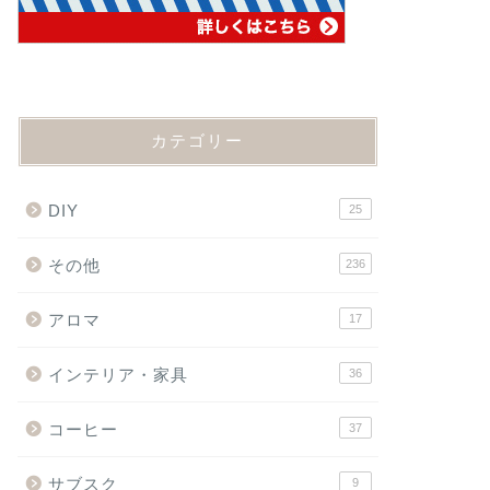
カテゴリー
DIY
25
その他
236
アロマ
17
インテリア・家具
36
コーヒー
37
サブスク
9