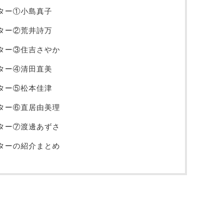
ター①小島真子
ター②荒井詩万
ター③住吉さやか
ター④清田直美
ター⑤松本佳津
ター⑥直居由美理
ター⑦渡邊あずさ
ターの紹介まとめ