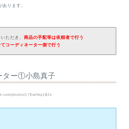
があります。
ていただき、
商品の手配等は依頼者で行う
全てコーディネーター側で行う
ーター①小島真子
sh.com/photos/L7EwHkq1B2s