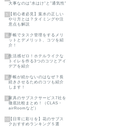
大事なのは”水はけ”と”通気性”
【初心者必見】葉水の正しい
5
やり方とは？タイミングや注
意点も解説
手帳でタスク管理をするメリ
6
ットとデメリット、コツを紹
介！
生活感ゼロ！ホテルライクな
7
トイレを作る3つのコツとアイ
デアを紹介
手帳が続かないのはなぜ？長
8
続きさせるためのコツも紹介
します！
家具のサブスクサービス7社を
9
徹底比較まとめ！（CLAS・
airRoomなど）
【日常に彩りを】花のサブス
10
クおすすめランキング５選