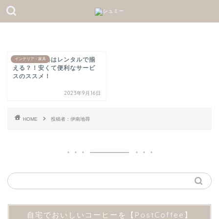
夢の高級家具はレンタルで揃
インテリア・家具
える？！安くて便利なサービ
スのススメ！
2023年9月16日
HOME
投稿者：伊南地尋
自宅でおいしいコーヒーを【PostCoffee】