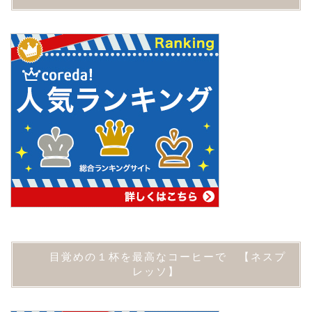
目覚めの１杯を最高なコーヒーで 【ネスプ
レッソ】