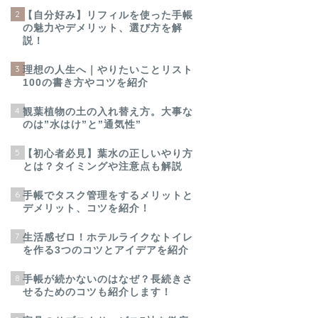
2
【自分好み】リフィルを使った手帳
の魅力やデメリット、選び方を解
説！
3
理想の人生へ｜やりたいことリスト
100の書き方やコツを紹介
4
観葉植物の土の入れ替え方。大事な
のは”水はけ”と”通気性”
5
【初心者必見】葉水の正しいやり方
とは？タイミングや注意点も解説
6
手帳でタスク管理をするメリットと
デメリット、コツを紹介！
7
生活感ゼロ！ホテルライクなトイレ
を作る3つのコツとアイデアを紹介
8
手帳が続かないのはなぜ？長続きさ
せるためのコツも紹介します！