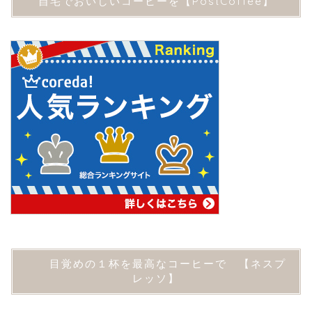
自宅でおいしいコーヒーを【PostCoffee】
目覚めの１杯を最高なコーヒーで 【ネスプ
レッソ】