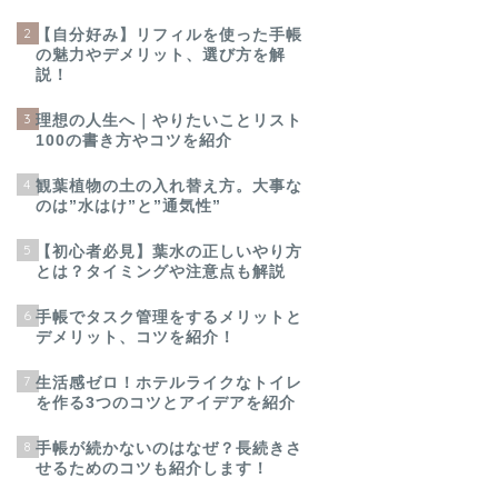
2
【自分好み】リフィルを使った手帳
の魅力やデメリット、選び方を解
説！
3
理想の人生へ｜やりたいことリスト
100の書き方やコツを紹介
4
観葉植物の土の入れ替え方。大事な
のは”水はけ”と”通気性”
5
【初心者必見】葉水の正しいやり方
とは？タイミングや注意点も解説
6
手帳でタスク管理をするメリットと
デメリット、コツを紹介！
7
生活感ゼロ！ホテルライクなトイレ
を作る3つのコツとアイデアを紹介
8
手帳が続かないのはなぜ？長続きさ
せるためのコツも紹介します！