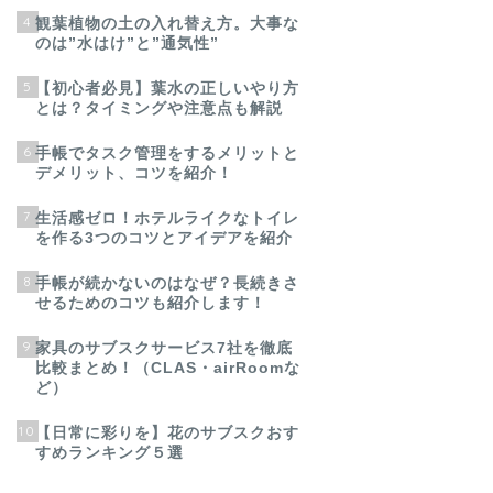
4
観葉植物の土の入れ替え方。大事な
のは”水はけ”と”通気性”
5
【初心者必見】葉水の正しいやり方
とは？タイミングや注意点も解説
6
手帳でタスク管理をするメリットと
デメリット、コツを紹介！
7
生活感ゼロ！ホテルライクなトイレ
を作る3つのコツとアイデアを紹介
8
手帳が続かないのはなぜ？長続きさ
せるためのコツも紹介します！
9
家具のサブスクサービス7社を徹底
比較まとめ！（CLAS・airRoomな
ど）
10
【日常に彩りを】花のサブスクおす
すめランキング５選