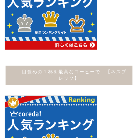
目覚めの１杯を最高なコーヒーで 【ネスプ
レッソ】